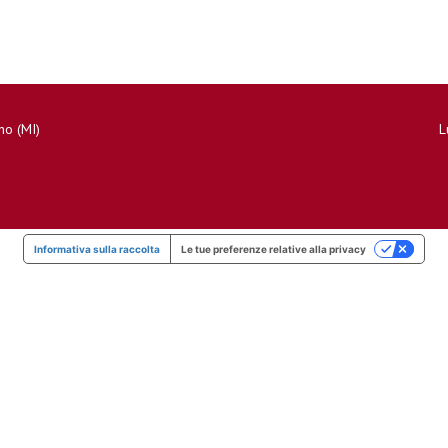
no (MI)
L
Informativa sulla raccolta
Le tue preferenze relative alla privacy