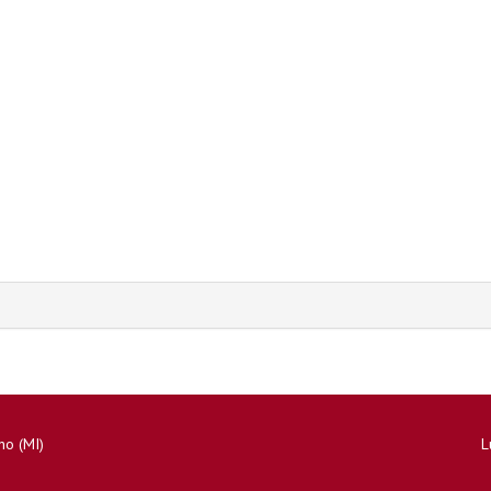
no (MI)
L