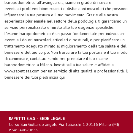
baropodometrico all'avanguardia, siamo in grado di rilevare
eventuali problemi biomeccanici e disfunzioni muscolari che possono
influenzare la tua postura e il tuo movimento. Grazie alla nostra
esperienza pluriennale nel settore della podologia, ti garantiamo un
servizio personalizzato e mirato alle tue esigenze specifiche.
L'esame baropodometrico è un passo fondamentale per individuare
eventuali dolori muscolari, articolari o posturali, e per pianificare un
trattamento adeguato mirato al miglioramento della tua salute e del
benessere del tuo corpo. Non trascurare la tua postura e il tuo modo
di camminare, contattaci subito per prenotare il tuo esame
baropodometrico a Milano. Investi sulla tua salute e affidati a
www.rapettisas.com per un servizio di alta qualità e professionalità. Il
benessere dei tuoi piedi inizia qui.
RAPETTI S.A.S. - SEDE LEGALE
Corso San Gottardo angolo Via Tabacchi, 1 20136 Milano (MI)
P. Iva: 04703790156