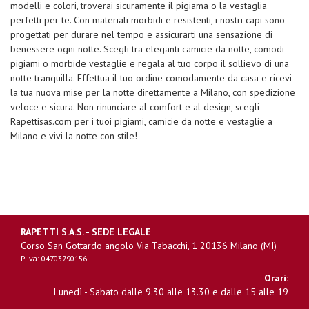
modelli e colori, troverai sicuramente il pigiama o la vestaglia
perfetti per te. Con materiali morbidi e resistenti, i nostri capi sono
progettati per durare nel tempo e assicurarti una sensazione di
benessere ogni notte. Scegli tra eleganti camicie da notte, comodi
pigiami o morbide vestaglie e regala al tuo corpo il sollievo di una
notte tranquilla. Effettua il tuo ordine comodamente da casa e ricevi
la tua nuova mise per la notte direttamente a Milano, con spedizione
veloce e sicura. Non rinunciare al comfort e al design, scegli
Rapettisas.com per i tuoi pigiami, camicie da notte e vestaglie a
Milano e vivi la notte con stile!
RAPETTI S.A.S. - SEDE LEGALE
Corso San Gottardo angolo Via Tabacchi, 1 20136 Milano (MI)
P. Iva: 04703790156
Orari:
Lunedì - Sabato dalle 9.30 alle 13.30 e dalle 15 alle 19